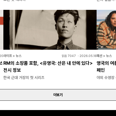
라이프 > 뉴스
패션 > 뉴스
20
읽음
7047
・
2026.05.18
쓰
RM의 소장품 포함, <유영국: 산은 내 안에 있다>
영국의 여름
전시 정보
페인
한국 근대 거장의 첫 시리즈
야외 수영장 
더보기