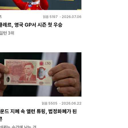
츠
읽음
5197
・
2026.07.06
레르, 영국 GP서 시즌 첫 우승
헤밀턴 3위
읽음
5505
・
2026.06.22
운드 지폐 속 앨런 튜링, 법정화폐가 된
콘
바뀌는 순간에 남는 것