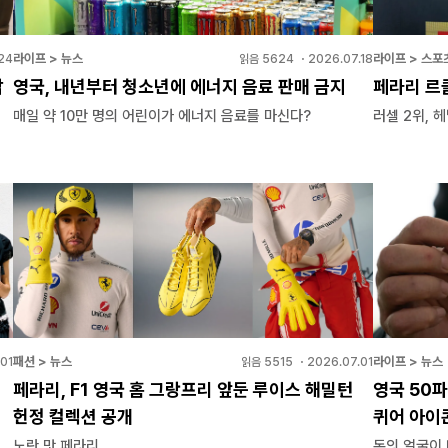
라이프 > 뉴스
라이프 > 스포
24
읽음
5624
・
2026.07.18
남
영국, 내년부터 청소년에 에너지 음료 판매 금지
페라리 르클
매일 약 10만 명의 어린이가 에너지 음료를 마신다?
러셀 2위, 
패션 > 뉴스
라이프 > 뉴스
01
읽음
5515
・
2026.07.01
여
페라리, F1 영국 홈 그랑프리 앞둔 루이스 해밀턴
영국 50파
헌정 컬렉션 공개
퀴어 아이
노란 맛 페라리
돈의 얼굴이 