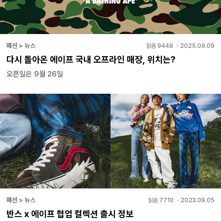
패션 > 뉴스
읽음
9448
・
2025.09.09
다시 돌아온 에이프 국내 오프라인 매장, 위치는?
오픈일은 9월 26일
패션 > 뉴스
읽음
7710
・
2023.09.05
반스 x 에이프 협업 컬렉션 출시 정보