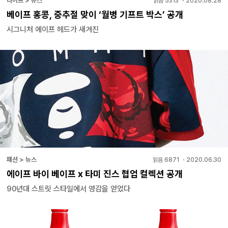
라이프 > 뉴스
읽음
5313
・
2020.08.28
베이프 홍콩, 중추절 맞이 ‘월병 기프트 박스’ 공개
시그니처 에이프 헤드가 새겨진
패션 > 뉴스
읽음
6871
・
2020.06.30
에이프 바이 베이프 x 타미 진스 협업 컬렉션 공개
90년대 스트릿 스타일에서 영감을 얻었다