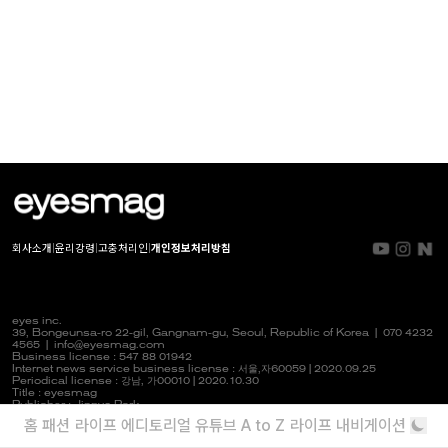
회사소개
|
윤리강령
|
고충처리인
|
개인정보처리방침
eyes inc.
39, Bongeunsa-ro 22-gil, Gangnam-gu, Seoul, Republic of Korea |
070 4232
4565
|
info@eyesmag.com
Business license : 547 88 01942
Internet news service business license :
서울,자
60059 | 2020.09.25
Periodical license :
강남,
가00010 | 2020.10.30
Title : eyesmag
Publisher : Jinpyo Park
News manager & Editorial officer : Youlim Heo
홈
패션
라이프
에디토리얼
유튜브
A to Z
라이프 내비게이션