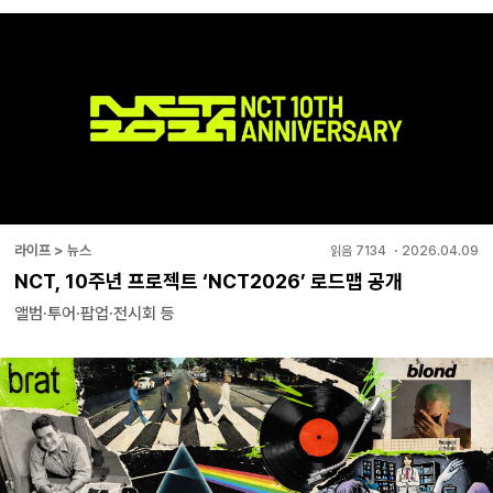
라이프 > 뉴스
읽음
7134
・
2026.04.09
NCT, 10주년 프로젝트 ‘NCT2026’ 로드맵 공개
앨범∙투어∙팝업∙전시회 등