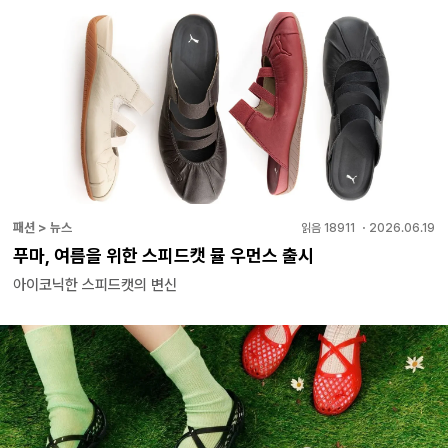
패션 > 뉴스
읽음
18911
・
2026.06.19
푸마, 여름을 위한 스피드캣 뮬 우먼스 출시
아이코닉한 스피드캣의 변신