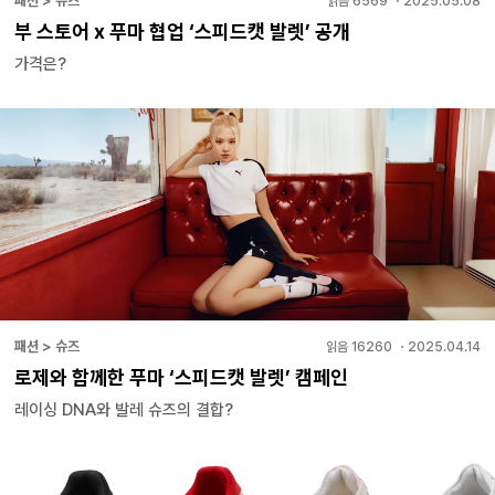
패션 > 슈즈
읽음
6569
・
2025.05.08
부 스토어 x 푸마 협업 ‘스피드캣 발렛’ 공개
가격은?
패션 > 슈즈
읽음
16260
・
2025.04.14
로제와 함께한 푸마 ‘스피드캣 발렛’ 캠페인
레이싱 DNA와 발레 슈즈의 결합?