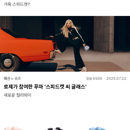
가죽 스피드캣?
패션 > 슈즈
읽음
6509
・
2025.07.22
로제가 참여한 푸마 ‘스피드캣 씨 글래스’
새로운 컬러웨이