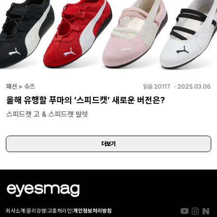
패션 > 슈즈
읽음
20117
・
2025.03.06
올해 유행할 푸마의 ‘스피드캣’ 새로운 버전은?
스피드캣 고 & 스피드캣 발렛
더보기
회사소개
|
윤리강령
|
고충처리인
|
개인정보처리방침