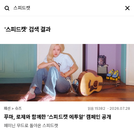
'
스피드캣
' 검색 결과
패션 > 슈즈
읽음
15382
・
2026.07.28
푸마, 로제와 함께한 ‘스피드캣 에투알’ 캠페인 공개
페미닌 무드로 돌아온 스피드캣