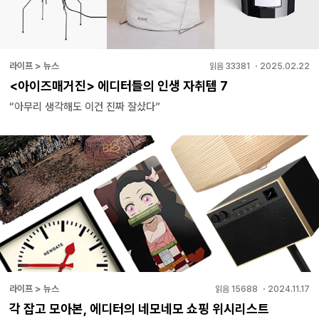
라이프 > 뉴스
읽음
33381
・
2025.02.22
<아이즈매거진> 에디터들의 인생 자취템 7
“아무리 생각해도 이건 진짜 잘샀다”
라이프 > 뉴스
읽음
15688
・
2024.11.17
각 잡고 모아본, 에디터의 네모네모 쇼핑 위시리스트