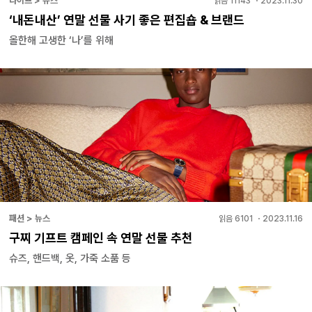
라이프 > 뉴스
읽음
11143
・
2023.11.30
‘내돈내산’ 연말 선물 사기 좋은 편집숍 & 브랜드
올한해 고생한 ‘나’를 위해
패션 > 뉴스
읽음
6101
・
2023.11.16
구찌 기프트 캠페인 속 연말 선물 추천
슈즈, 핸드백, 옷, 가죽 소품 등