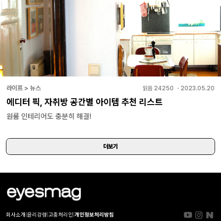
라이프 > 뉴스
읽음
24250
・
2023.05.20
에디터 픽, 자취방 공간별 아이템 추천 리스트
원룸 인테리어도 충분히 해결!
더보기
회사소개
|
윤리강령
|
고충처리인
|
개인정보처리방침