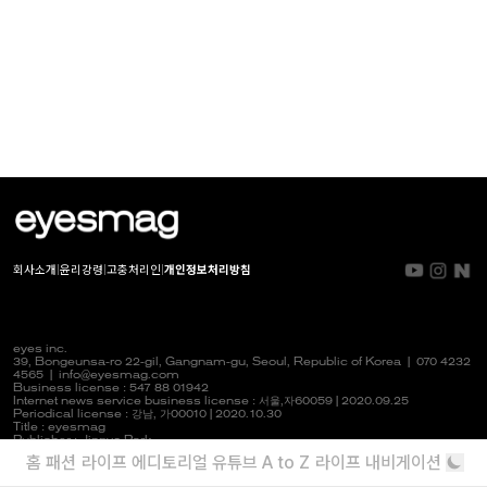
회사소개
|
윤리강령
|
고충처리인
|
개인정보처리방침
eyes inc.
39, Bongeunsa-ro 22-gil, Gangnam-gu, Seoul, Republic of Korea |
070 4232
4565
|
info@eyesmag.com
Business license : 547 88 01942
Internet news service business license :
서울,자
60059 | 2020.09.25
Periodical license :
강남,
가00010 | 2020.10.30
Title : eyesmag
Publisher : Jinpyo Park
News manager & Editorial officer : Youlim Heo
홈
패션
라이프
에디토리얼
유튜브
A to Z
라이프 내비게이션