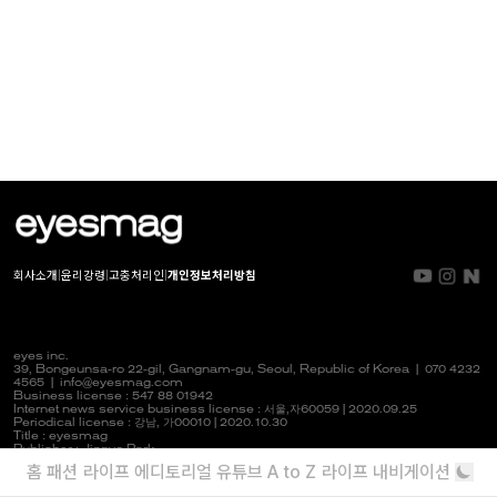
회사소개
|
윤리강령
|
고충처리인
|
개인정보처리방침
eyes inc.
39, Bongeunsa-ro 22-gil, Gangnam-gu, Seoul, Republic of Korea |
070 4232
4565
|
info@eyesmag.com
Business license : 547 88 01942
Internet news service business license :
서울,자
60059 | 2020.09.25
Periodical license :
강남,
가00010 | 2020.10.30
Title : eyesmag
Publisher : Jinpyo Park
News manager & Editorial officer : Youlim Heo
홈
패션
라이프
에디토리얼
유튜브
A to Z
라이프 내비게이션