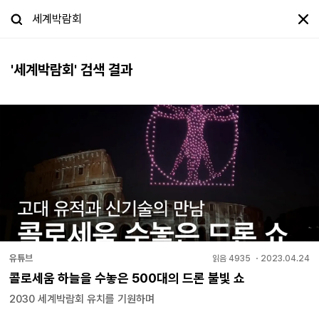
'
세계박람회
' 검색 결과
유튜브
읽음
4935
・
2023.04.24
콜로세움 하늘을 수놓은 500대의 드론 불빛 쇼
2030 세계박람회 유치를 기원하며