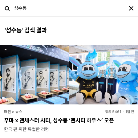
'
성수동
' 검색 결과
패션 > 뉴스
읽음
5461
・
1일 전
푸마 x 맨체스터 시티, 성수동 ‘맨시티 하우스’ 오픈
한국 팬 위한 특별한 경험