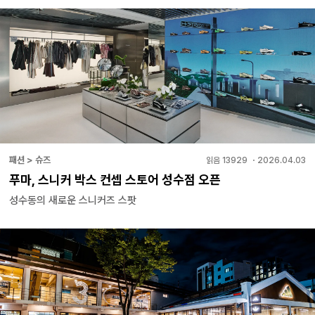
패션 > 슈즈
읽음
13929
・
2026.04.03
푸마, 스니커 박스 컨셉 스토어 성수점 오픈
성수동의 새로운 스니커즈 스팟