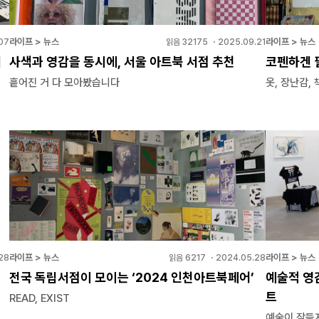
라이프 > 뉴스
라이프 > 뉴스
07
읽음
32175
・
2025.09.21
치
사색과 영감을 동시에, 서울 아트북 서점 추천
코펜하겐 필
흩어진 거 다 모아봤습니다
옷, 장난감, 
라이프 > 뉴스
라이프 > 뉴스
28
읽음
6217
・
2024.05.28
전국 독립서점이 모이는 ‘2024 인천아트북페어’
예술적 영감
트
READ, EXIST
예술이 잠들