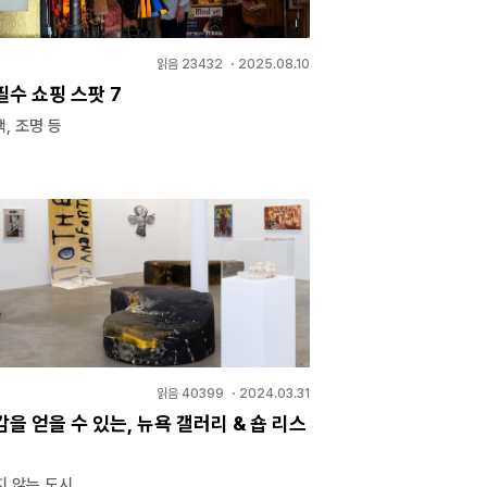
읽음
23432
・
2025.08.10
수 쇼핑 스팟 7
책, 조명 등
읽음
40399
・
2024.03.31
을 얻을 수 있는, 뉴욕 갤러리 & 숍 리스
지 않는 도시