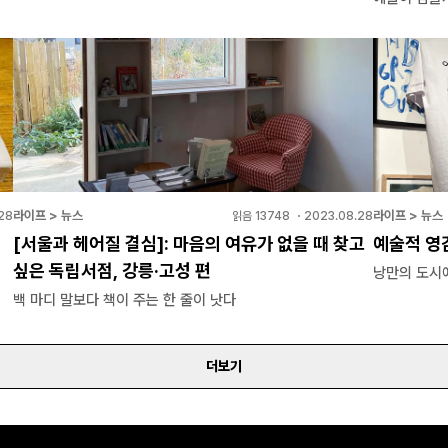
라이프 > 뉴스
라이프 > 뉴스
28
읽음
13748
・
2023.08.28
[서울과 헤어질 결심]: 마음의 여유가 없을 때 찾고
예술적 영감
싶은 독립서점, 강릉·고성 편
낭만의 도시에
백 마디 말보다 책이 주는 한 줄이 낫다
더보기