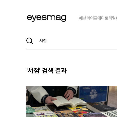
패션
라이프
에디토리얼
'
서점
' 검색 결과