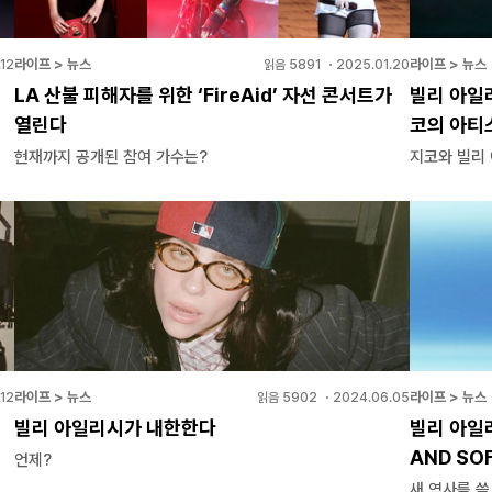
라이프 > 뉴스
라이프 > 뉴스
12
읽음
5891
・
2025.01.20
LA 산불 피해자를 위한 ‘FireAid’ 자선 콘서트가
빌리 아일
열린다
코의 아티
현재까지 공개된 참여 가수는?
지코와 빌리
라이프 > 뉴스
라이프 > 뉴스
12
읽음
5902
・
2024.06.05
빌리 아일리시가 내한한다
빌리 아일리
AND SO
언제?
새 역사를 쓸