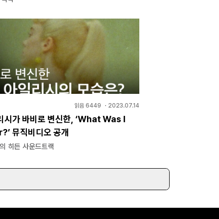
읽음
6449
・
2023.07.14
시가 바비로 변신한, ‘What Was I
or?’ 뮤직비디오 공개
>의 히든 사운드트랙