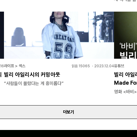
라이프 > 섹스
유튜브
16
읽음
15065
・
2023.12.04
의
빌리 아일리시의 커밍아웃
빌리 아일리
Made F
“사람들이 몰랐다는 게 흥미롭다”
영화 <바비
더보기