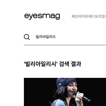
패션
라이프
에디토리얼
'
빌리아일리시
' 검색 결과