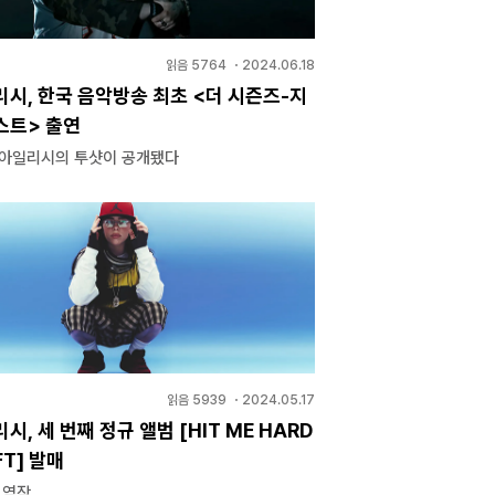
읽음
5764
・
2024.06.18
리시, 한국 음악방송 최초 <더 시즌즈-지
스트> 출연
 아일리시의 투샷이 공개됐다
읽음
5939
・
2024.05.17
시, 세 번째 정규 앨범 [HIT ME HARD
FT] 발매
 역작