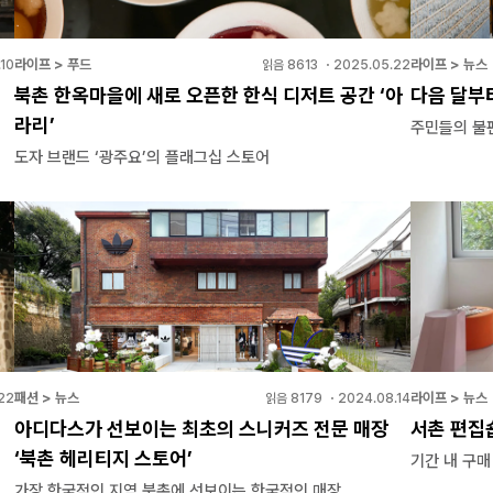
라이프 > 푸드
라이프 > 뉴스
10
읽음
8613
・
2025.05.22
북촌 한옥마을에 새로 오픈한 한식 디저트 공간 ‘아
다음 달부
라리’
주민들의 불
도자 브랜드 ‘광주요’의 플래그십 스토어
패션 > 뉴스
라이프 > 뉴스
22
읽음
8179
・
2024.08.14
아디다스가 선보이는 최초의 스니커즈 전문 매장
서촌 편집숍
‘북촌 헤리티지 스토어’
기간 내 구매
가장 한국적인 지역 북촌에 선보이는 한국적인 매장