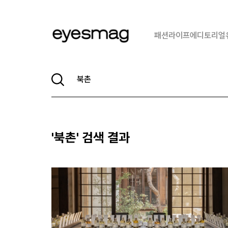
패션
라이프
에디토리얼
'
북촌
' 검색 결과