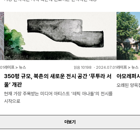
라이프 > 뉴스
라이프 > 뉴스
01
읽음
10198
・
2024.07.01
350평 규모, 북촌의 새로운 전시 공간 ‘푸투라 서
아모레퍼시
울’ 개관
오래된 양옥
현재 가장 주목받는 미디어 아티스트 ‘레픽 아나돌’의 전시를
시작으로
더보기