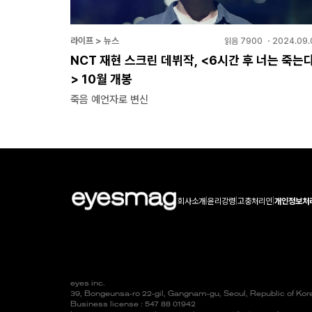
라이프 > 뉴스
읽음
7900
・
2024.09.
NCT 재현 스크린 데뷔작, <6시간 후 너는 죽는
> 10월 개봉
죽음 예언자로 변신
회사소개
|
윤리강령
|
고충처리인
|
개인정보처
eyes inc.
39, Bongeunsa-ro 22-gil, Gangnam-gu, Seoul, Republic of Ko
Business license : 547 88 01942