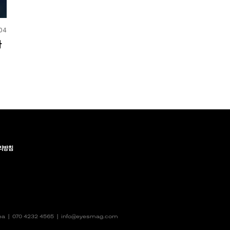
04
다
리방침
rea |
070 4232 4565
|
info@eyesmag.com