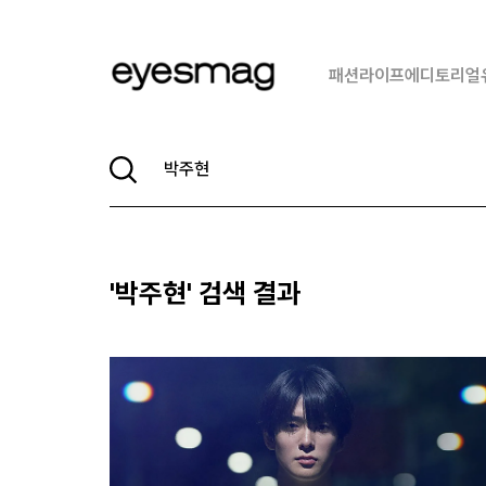
패션
라이프
에디토리얼
'
박주현
' 검색 결과