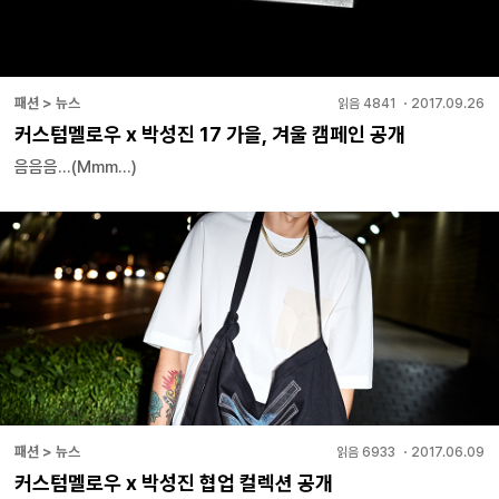
패션 > 뉴스
읽음
4841
・
2017.09.26
커스텀멜로우 x 박성진 17 가을, 겨울 캠페인 공개
음음음…(Mmm…)
패션 > 뉴스
읽음
6933
・
2017.06.09
커스텀멜로우 x 박성진 협업 컬렉션 공개