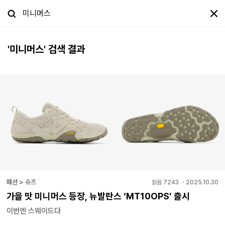
'
미니머스
' 검색 결과
패션 > 슈즈
읽음
7243
・
2025.10.30
가을 맛 미니머스 등장, 뉴발란스 ‘MT10OPS’ 출시
이번엔 스웨이드다