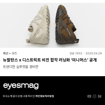
패션 > 슈즈
읽음
7402
・
2025.04.29
뉴발란스 x 디스트릭트 비전 합작 러닝화 ‘미니머스’ 공개
트렌디한 실루엣을 겸비한
회사소개
|
윤리강령
|
고충처리인
|
개인정보처리방침