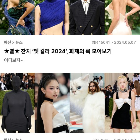
패션 > 뉴스
읽음
15041
・
2024.05.07
★별★ 잔치 ‘멧 갈라 2024’, 화제의 룩 모아보기
어디보자~