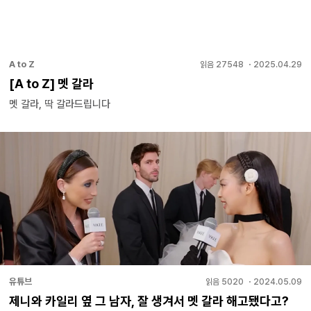
A to Z
읽음
27548
・
2025.04.29
[A to Z] 멧 갈라
멧 갈라, 딱 갈라드립니다
유튜브
읽음
5020
・
2024.05.09
제니와 카일리 옆 그 남자, 잘 생겨서 멧 갈라 해고됐다고?