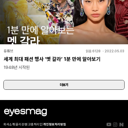
유튜브
읽음
6128
・
2022.05.03
세계 최대 패션 행사 ‘멧 갈라’ 1분 만에 알아보기
1948년 시작된
더보기
회사소개
|
윤리강령
|
고충처리인
|
개인정보처리방침