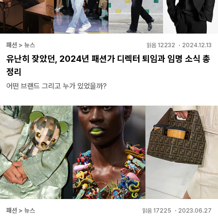
패션 > 뉴스
읽음
12232
・
2024.12.13
유난히 잦았던, 2024년 패션가 디렉터 퇴임과 임명 소식 총
정리
어떤 브랜드 그리고 누가 있었을까?
패션 > 뉴스
읽음
17225
・
2023.06.27