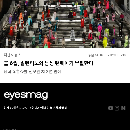
패션 > 뉴스
읽음
5616
・
2023.05.16
올 6월, 발렌티노의 남성 런웨이가 부활한다
남녀 통합쇼를 선보인 지 3년 만에
회사소개
|
윤리강령
|
고충처리인
|
개인정보처리방침
eyes inc.