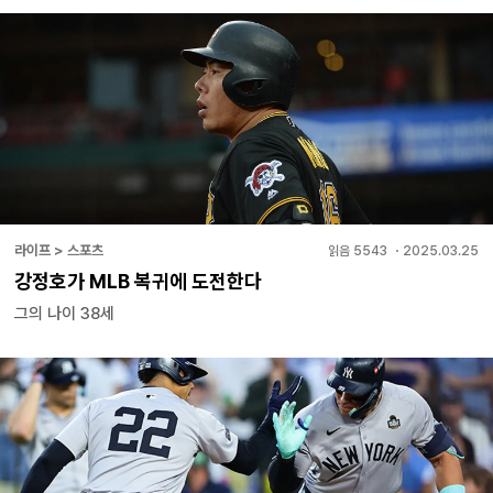
라이프 > 스포츠
읽음
5543
・
2025.03.25
강정호가 MLB 복귀에 도전한다
그의 나이 38세