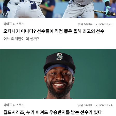
라이프 > 스포츠
읽음
5634
・
2024.10.28
오타니가 아니다? 선수들이 직접 뽑은 올해 최고의 선수
어느 외계인이 더 셀까?
라이프 > 스포츠
읽음
6400
・
2024.10.24
월드시리즈, 누가 이겨도 우승반지를 받는 선수가 있다