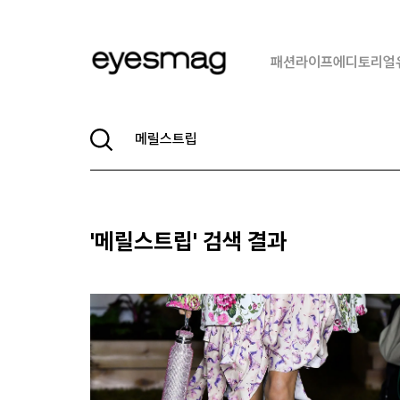
패션
라이프
에디토리얼
'
메릴스트립
' 검색 결과