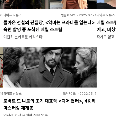
라이프 > 뉴스
라이프 > 뉴스
25
읽음
6742
・
2025.07.24
돌아온 전설의 편집장, <악마는 프라다를 입는다>
메릴 스트립
속편 촬영 중 포착된 메릴 스트립
예고, 비
여전히 날카로운 카리스마
작가도 없고
라이프 > 뉴스
15
읽음
7018
・
2022.05.17
막
로버트 드 니로의 초기 대표작 <디어 헌터>, 4K 리
마스터링 재개봉
역사상 가장 위대한 전쟁 영화