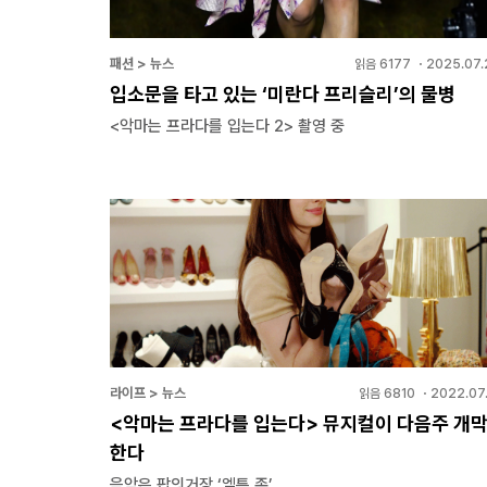
패션 > 뉴스
읽음
6177
・
2025.07.
입소문을 타고 있는 ‘미란다 프리슬리’의 물병
<악마는 프라다를 입는다 2> 촬영 중
라이프 > 뉴스
읽음
6810
・
2022.07.
<악마는 프라다를 입는다> 뮤지컬이 다음주 개
한다
음악은 팝의거장 ‘엘튼 존’