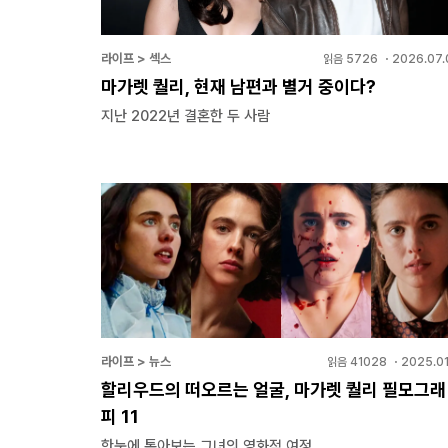
라이프 > 섹스
읽음
5726
・
2026.07.
마가렛 퀄리, 현재 남편과 별거 중이다?
지난 2022년 결혼한 두 사람
라이프 > 뉴스
읽음
41028
・
2025.01
할리우드의 떠오르는 얼굴, 마가렛 퀄리 필모그래
피 11
한눈에 톺아보는 그녀의 영화적 여정