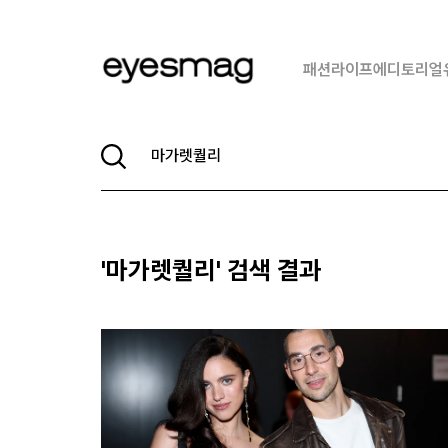
패션
라이프
에디토리얼
'
마가렛퀄리
' 검색 결과