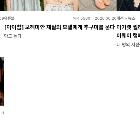
유튜브
패션 > 뉴스
09
읽음
5500
・
2026.06.26
[아이참] 보헤미안 재질의 모델에게 추구미를 묻다
마가렛 퀄리
이웨어 캠
당도 높다
네 명의 시선
.11