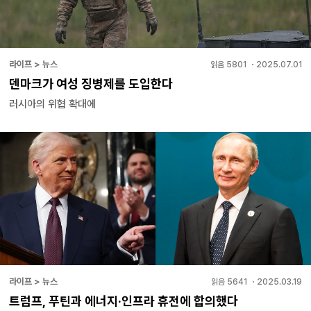
라이프 > 뉴스
읽음
5801
・
2025.07.01
덴마크가 여성 징병제를 도입한다
러시아의 위협 확대에
라이프 > 뉴스
읽음
5641
・
2025.03.19
트럼프, 푸틴과 에너지·인프라 휴전에 합의했다