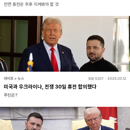
전면 휴전은 추후 지켜봐야 할 것
라이프 > 뉴스
읽음
5201
・
2025.03.12
미국과 우크라이나, 전쟁 30일 휴전 합의했다
푸틴은?