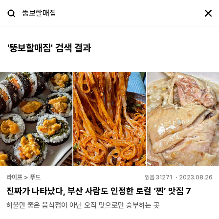
'
뚱보할매집
' 검색 결과
라이프 > 푸드
읽음
31271
・
2023.08.26
진짜가 나타났다, 부산 사람도 인정한 로컬 ‘찐’ 맛집 7
허울만 좋은 음식점이 아닌 오직 맛으로만 승부하는 곳