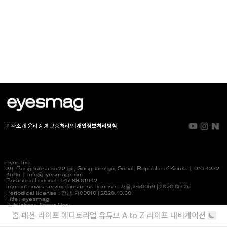
회사소개
|
윤리강령
|
고충처리인
|
개인정보처리방침
eyes inc.
39, Bongeunsa-ro 22-gil, Gangnam-gu, Seoul, Republic of Korea |
070 4232
4565
|
info@eyesmag.com
Business license : 547 88 01942
Internet news service business license :
서울,자
60059 | 2020.09.25
Periodical license :
강남,
가00010 | 2020.10.30
Title : eyesmag
Publisher : Jinpyo Park
News manager & Editorial officer : Youlim Heo
홈
패션
라이프
에디토리얼
유튜브
A to Z
라이프 내비게이션