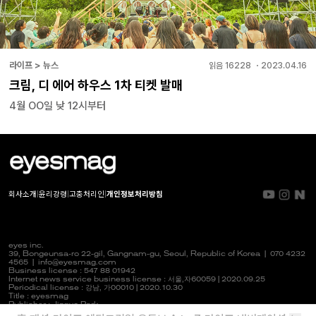
라이프 > 뉴스
읽음
16228
・
2023.04.16
크림, 디 에어 하우스 1차 티켓 발매
4월 OO일 낮 12시부터
회사소개
|
윤리강령
|
고충처리인
|
개인정보처리방침
eyes inc.
39, Bongeunsa-ro 22-gil, Gangnam-gu, Seoul, Republic of Korea |
070 4232
4565
|
info@eyesmag.com
Business license : 547 88 01942
Internet news service business license :
서울,자
60059 | 2020.09.25
Periodical license :
강남,
가00010 | 2020.10.30
Title : eyesmag
Publisher : Jinpyo Park
News manager & Editorial officer : Youlim Heo