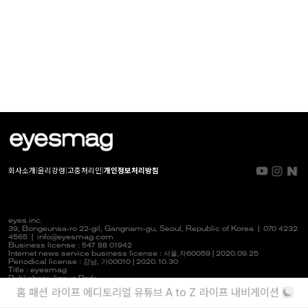
회사소개
|
윤리강령
|
고충처리인
|
개인정보처리방침
eyes inc.
39, Bongeunsa-ro 22-gil, Gangnam-gu, Seoul, Republic of Korea |
070 4232
4565
|
info@eyesmag.com
Business license : 547 88 01942
Internet news service business license :
서울,자
60059 | 2020.09.25
Periodical license :
강남,
가00010 | 2020.10.30
Title : eyesmag
Publisher : Jinpyo Park
News manager & Editorial officer : Youlim Heo
홈
패션
라이프
에디토리얼
유튜브
A to Z
라이프 내비게이션