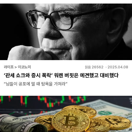
라이프 > 이코노미
읽음
26562
・
2025.04.08
‘관세 쇼크와 증시 폭락’ 워렌 버핏은 예견했고 대비했다
“남들이 공포에 떨 때 탐욕을 가져라”