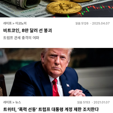
라이프 > 이코노미
읽음
5126
・
2025.04.07
비트코인, 8만 달러 선 붕괴
트럼프 관세 충격의 여파
라이프 > 뉴스
읽음
5153
・
2021.01.07
트위터, ‘폭력 선동’ 트럼프 대통령 계정 제한 조치한다