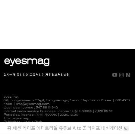
회사소개
|
윤리강령
|
고충처리인
|
개인정보처리방침
eyes inc.
39, Bongeunsa-ro 22-gil, Gangnam-gu, Seoul, Republic of Korea |
070 4232
4565
|
info@eyesmag.com
Business license : 547 88 01942
Internet news service business license :
서울,자
60059 | 2020.09.25
Periodical license :
강남,
가00010 | 2020.10.30
Title : eyesmag
Publisher : Jinpyo Park
News manager & Editorial officer : Youlim Heo
홈
패션
라이프
에디토리얼
유튜브
A to Z
라이프 내비게이션