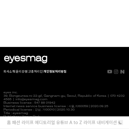
회사소개
|
윤리강령
|
고충처리인
|
개인정보처리방침
eyes inc.
39, Bongeunsa-ro 22-gil, Gangnam-gu, Seoul, Republic of Korea |
070 4232
4565
|
info@eyesmag.com
Business license : 547 88 01942
Internet news service business license :
서울,자
60059 | 2020.09.25
Periodical license :
강남,
가00010 | 2020.10.30
Title : eyesmag
Publisher : Jinpyo Park
News manager & Editorial officer : Youlim Heo
홈
패션
라이프
에디토리얼
유튜브
A to Z
라이프 내비게이션