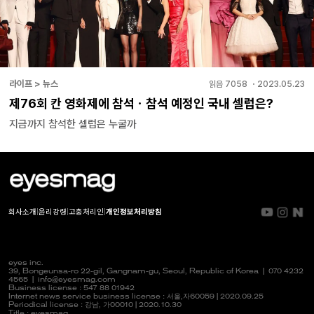
라이프 > 뉴스
읽음
7058
・
2023.05.23
제76회 칸 영화제에 참석ㆍ참석 예정인 국내 셀럽은?
지금까지 참석한 셀럽은 누굴까
회사소개
|
윤리강령
|
고충처리인
|
개인정보처리방침
eyes inc.
39, Bongeunsa-ro 22-gil, Gangnam-gu, Seoul, Republic of Korea |
070 4232
4565
|
info@eyesmag.com
Business license : 547 88 01942
Internet news service business license :
서울,자
60059 | 2020.09.25
Periodical license :
강남,
가00010 | 2020.10.30
Title : eyesmag