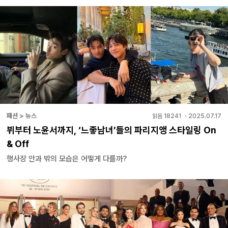
패션 > 뉴스
읽음
18241
・
2025.07.17
뷔부터 노윤서까지, ‘느좋남녀’들의 파리지앵 스타일링 On
& Off
행사장 안과 밖의 모습은 어떻게 다를까?