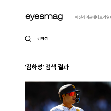
패션
라이프
에디토리얼
'
김하성
' 검색 결과