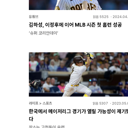
유튜브
읽음
5525
・
2024.04.
김하성, 이정후에 이어 MLB 시즌 첫 홈런 성공
‘슈퍼 코리안데이’
라이프 > 스포츠
읽음
5307
・
2023.05.
한국에서 메이저리그 경기가 열릴 가능성이 제기
다
장소는 고척돔이 유력