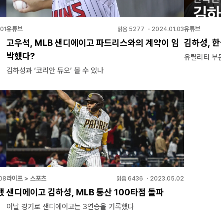
유튜브
유튜브
01
읽음
5277
・
2024.01.03
고우석, MLB 샌디에이고 파드리스와의 계약이 임
김하성, 한
박했다?
유틸리티 부
김하성과 ‘코리안 듀오’ 볼 수 있나
라이프 > 스포츠
08
읽음
6436
・
2023.05.02
됐
샌디에이고 김하성, MLB 통산 100타점 돌파
이날 경기로 샌디에이고는 3연승을 기록했다