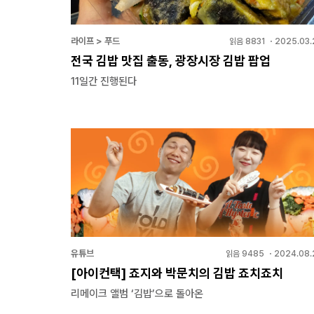
라이프 > 푸드
읽음
8831
・
2025.03.
전국 김밥 맛집 출동, 광장시장 김밥 팝업
11일간 진행된다
유튜브
읽음
9485
・
2024.08.
[아이컨택] 죠지와 박문치의 김밥 죠치죠치
리메이크 앨범 ‘김밥’으로 돌아온