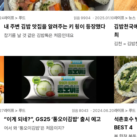
라이프 > 푸드
라이프 > 뉴스
24
읽음
9904
・
2025.01.10
내 주변 김밥 맛집을 알려주는 키 링이 등장했다
김밥천국에
최
참기름 날 것 같은 김밥톡은 처음인데요
김천 = 김밥
라이프 > 푸드
라이프 > 푸드
27
읽음
8043
・
2024.06.20
“이게 되네?”, GS25 ‘통오이김밥’ 출시 예고
석촌호수 
BEST 4
어서 와 ‘통오이김밥’은 처음이지?
봄 한정 봄동