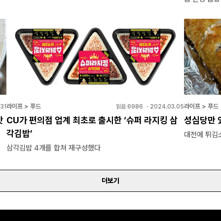
라이프 > 푸드
라이프 > 푸드
31
읽음
6986
・
2024.03.05
맛
CU가 편의점 업계 최초로 출시한 ‘슈퍼 라지킹 삼
성심당만 있
각김밥’
대전에 튀김
삼각김밥 4개를 합쳐 재구성했다
더보기