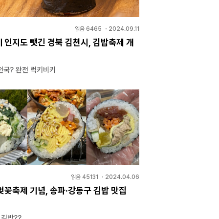
읽음
6465
・
2024.09.11
 인지도 뺏긴 경북 김천시, 김밥축제 개
천국? 완전 럭키비키
읽음
45131
・
2024.04.06
벚꽃축제 기념, 송파·강동구 김밥 맛집
 김밥??