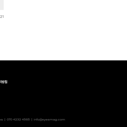
21
리방침
rea |
070 4232 4565
|
info@eyesmag.com