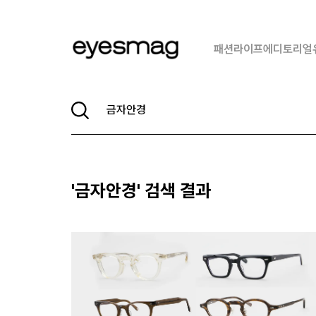
패션
라이프
에디토리얼
'
금자안경
' 검색 결과