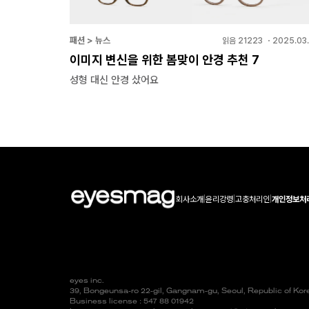
패션 > 뉴스
읽음
21223
・
2025.03.
이미지 변신을 위한 봄맞이 안경 추천 7
성형 대신 안경 샀어요
회사소개
|
윤리강령
|
고충처리인
|
개인정보처
eyes inc.
39, Bongeunsa-ro 22-gil, Gangnam-gu, Seoul, Republic of Ko
Business license : 547 88 01942