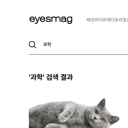
패션
라이프
에디토리얼
'
과학
' 검색 결과