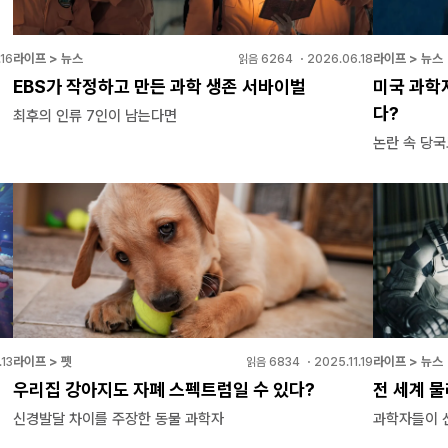
라이프 > 뉴스
라이프 > 뉴스
16
읽음
6264
・
2026.06.18
EBS가 작정하고 만든 과학 생존 서바이벌
미국 과학
다?
최후의 인류 7인이 남는다면
논란 속 당국
라이프 > 펫
라이프 > 뉴스
.13
읽음
6834
・
2025.11.19
우리집 강아지도 자폐 스펙트럼일 수 있다?
전 세계 물
신경발달 차이를 주장한 동물 과학자
과학자들이 