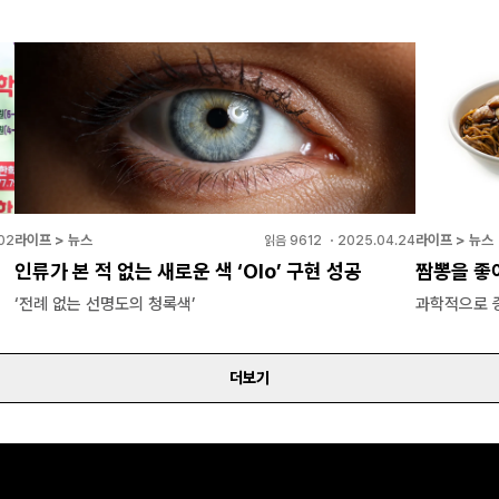
라이프 > 뉴스
라이프 > 뉴스
02
읽음
9612
・
2025.04.24
인류가 본 적 없는 새로운 색 ‘Olo’ 구현 성공
짬뽕을 좋
‘전례 없는 선명도의 청록색’
과학적으로 
더보기