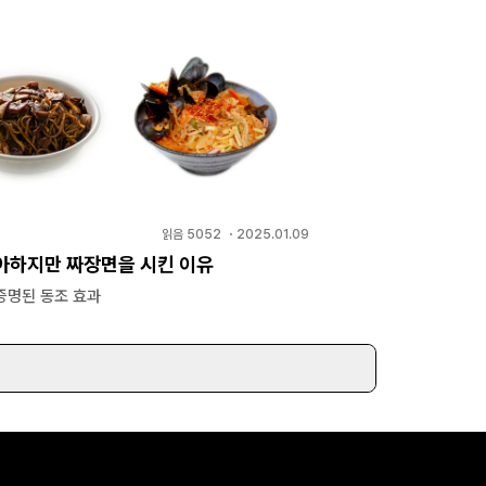
읽음
5052
・
2025.01.09
아하지만 짜장면을 시킨 이유
증명된 동조 효과