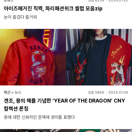
유튜브
읽음
8259
・
2024.01.20
아이즈매거진 직찍, 파리패션위크 셀럽 모음zip
눈이 즐겁다 즐거워
패션 > 뉴스
읽음
5869
・
2024.01.09
겐조, 용의 해를 기념한 ‘YEAR OF THE DRAGON’ CNY
컬렉션 론칭
용에 대한 신화적인 존재에 경의를 표했다