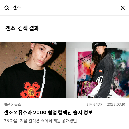
'
겐조
' 검색 결과
패션 > 뉴스
읽음
6477
・
2025.07.10
겐조 x 퓨추라 2000 협업 컬렉션 출시 정보
25 가을, 겨울 컬렉션 쇼에서 처음 공개됐던