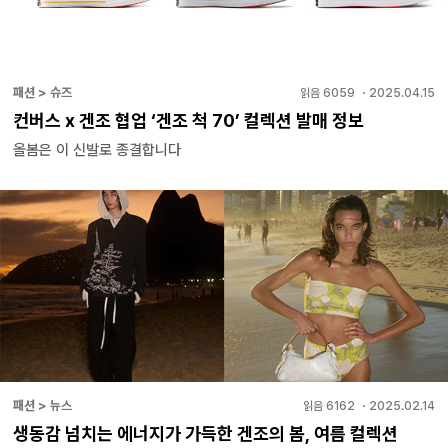
패션 > 슈즈
읽음
6059
・
2025.04.15
컨버스 x 겐조 협업 ‘겐조 척 70’ 컬렉션 발매 정보
올봄은 이 신발로 종결합니다
패션 > 뉴스
읽음
6162
・
2025.02.14
생동감 넘치는 에너지가 가득한 겐조의 봄, 여름 컬렉션