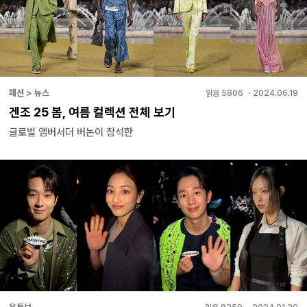
패션 > 뉴스
읽음
5806
・
2024.06.19
겐조 25 봄, 여름 컬렉션 전체 보기
글로벌 앰버서더 버논이 참석한