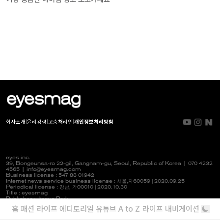
회사소개
|
윤리강령
|
고충처리인
|
개인정보처리방침
eyes inc.
39, Bongeunsa-ro 22-gil, Gangnam-gu, Seoul, Republic of Korea |
070 4232
4565
|
info@eyesmag.com
Business license : 547 88 01942
Internet news service business license :
서울,자
60059 | 2020.09.25
Periodical license :
강남,
가00010 | 2020.10.30
Title : eyesmag
Publisher : Jinpyo Park
News manager & Editorial officer : Youlim Heo
홈
패션
라이프
에디토리얼
유튜브
A to Z
라이프 내비게이션