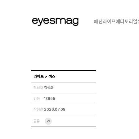
패션
라이프
에디토리얼
라이프
>
섹스
작성자
김상오
읽음
13655
작성일
2026.07.08
공유