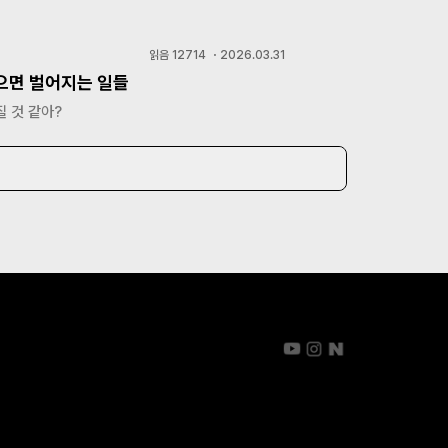
읽음
12714
・
2026.03.31
으면 벌어지는 일들
 것 같아?