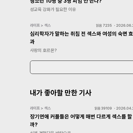
청소년 10명 중 3명 피임 안 한다?
성교육 강화가 필요한 이유
라이프 > 섹스
읽음
7235
・
2026.06.
심리학자가 말하는 취침 전 섹스와 여성의 숙면 
과
사랑의 호르몬?
내가 좋아할 만한 기사
라이프 > 섹스
읽음
39109
・
2026.04.
장기연애 커플들은 어떻게 매번 다르게 섹스를 할
까?