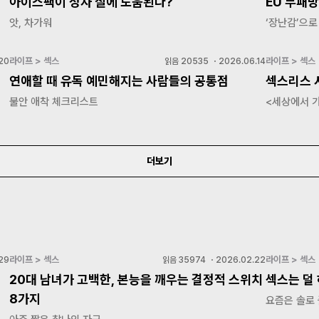
아이스팩이 정자 질에 도움된다?
EU 부패방
앗, 차가워
‘장난감’으로
라이프 > 섹스
라이프 > 섹스
20
읽음
20535
・
2026.06.14
효
연애할 때 유독 예민해지는 사람들의 공통점
섹스리스 
불안 애착 체크리스트
<세상에서 가
더보기
라이프 > 섹스
라이프 > 섹스
29
읽음
35974
・
2026.02.22
20대 남녀가 고백한, 본능을 깨우는 결정적 스위치
섹스는 덜 
8가지
요즘은 솔로