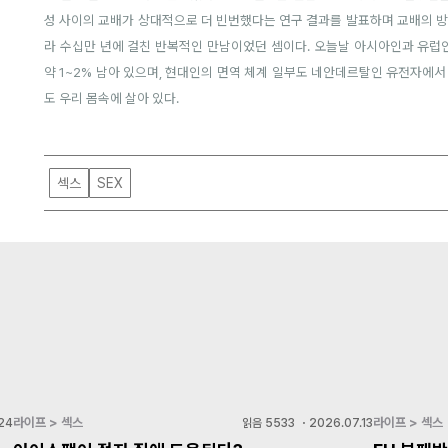
성 사이의 교배가 상대적으로 더 빈번했다는 연구 결과를 발표하며 교배의 방
라 수십만 년에 걸친 반복적인 만남이었던 셈이다. 오늘날 아시아인과 유럽
약 1~2% 남아 있으며, 현대인의 면역 체계 일부도 네안데르탈인 유전자에서
도 우리 몸속에 살아 있다.
섹스
SEX
라이프 > 섹스
라이프 > 섹스
24
읽음
5533
・
2026.07.13