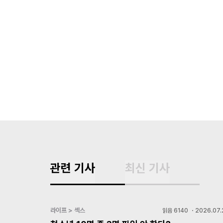
관련 기사
최신 기사
라이프 > 섹스
읽음
6140
・
2026.07.