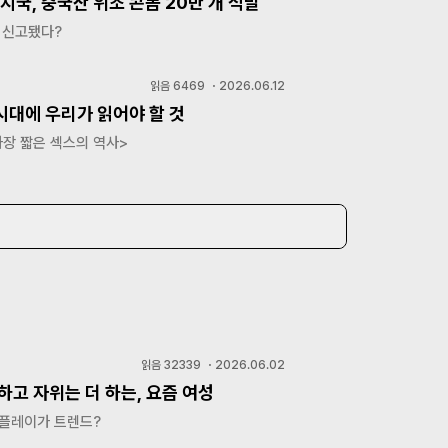
지국, 중국산 위조 콘돔 20만 개 적발
 신고됐다?
읽음
6469
・
2026.06.12
시대에 우리가 읽어야 할 것
장 짧은 섹스의 역사>
읽음
32339
・
2026.06.02
하고 자위는 더 하는, 요즘 여성
 플레이가 트렌드?