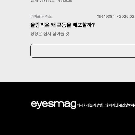
실제 경험담을 바탕으로
라이프 > 섹스
읽음
19384
・
2026.02.
올림픽은 왜 콘돔을 배포할까?
상상은 잠시 접어둘 것
회사소개
|
윤리강령
|
고충처리인
|
개인정보처