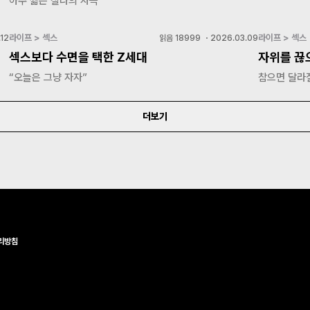
아주 짧은 찰나의 자극
라이프 > 섹스
라이프 > 섹스
12
읽음
18999
・
2026.03.09
섹스보다 수면을 택한 Z세대
자위를 끊
“오늘은 그냥 자자”
참으면 달라질
더보기
리방침