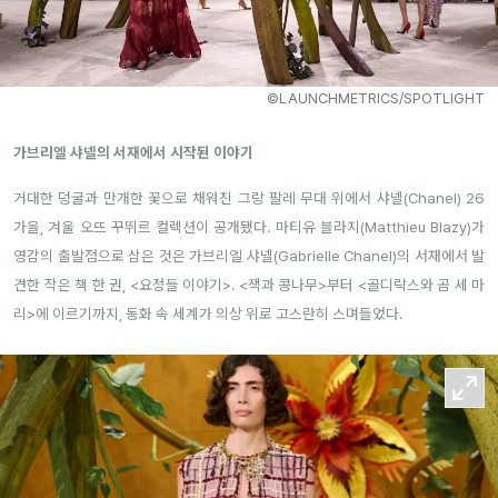
©LAUNCHMETRICS/SPOTLIGHT
가브리엘 샤넬의 서재에서 시작된 이야기
거대한 덩굴과 만개한 꽃으로 채워진 그랑 팔레 무대 위에서 샤넬(Chanel) 26
가을, 겨울 오뜨 꾸뛰르 컬렉션이 공개됐다. 마티유 블라지(Matthieu Blazy)가
영감의 출발점으로 삼은 것은 가브리엘 샤넬(Gabrielle Chanel)의 서재에서 발
견한 작은 책 한 권, <요정들 이야기>. <잭과 콩나무>부터 <골디락스와 곰 세 마
리>에 이르기까지, 동화 속 세계가 의상 위로 고스란히 스며들었다.