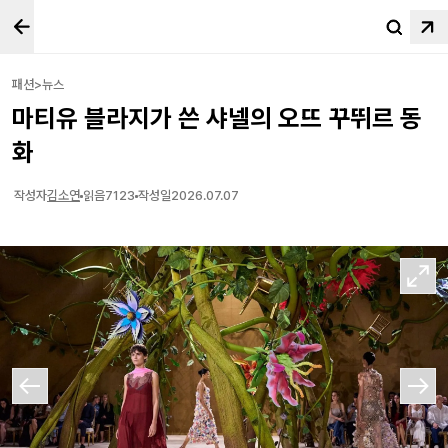
패션>뉴스
마티유 블라지가 쓴 샤넬의 오뜨 꾸뛰르 동
화
작성자
김소연
읽음
7123
작성일
2026.07.07