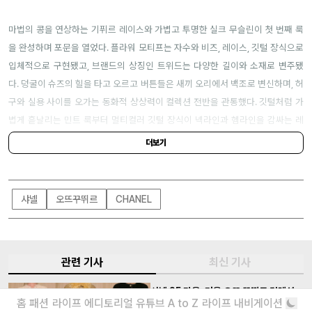
마법의 콩을 연상하는 기퓌르 레이스와 가볍고 투명한 실크 무슬린이 첫 번째 룩
을 완성하며 포문을 열었다. 플라워 모티프는 자수와 비즈, 레이스, 깃털 장식으로
입체적으로 구현됐고, 브랜드의 상징인 트위드는 다양한 길이와 소재로 변주됐
다. 덩굴이 슈즈의 힐을 타고 오르고 버튼들은 새끼 오리에서 백조로 변신하며, 허
구와 실용 사이를 오가는 동화적 상상력이 컬렉션 전반을 관통했다. 깃털처럼 가
볍게 흩날리는 민트 룩부터 멀티컬러 깃털 장식이 넥라인과 헴라인을 감싸는 레
드 드레스, 플라워 주얼 장식이 어깨를 타고 흐르는 핑크 드레이핑 가운까지. 압권
더보기
은 수천 개의 비즈와 주얼이 온몸을 뒤덮은 룩으로, 하나의 식물 생태계를 그대로
옮겨놓은 듯한 밀도였다.
샤넬
오뜨꾸뛰르
CHANEL
그러나 블라지가 가장 공을 들인 것은 겉이 아닌 안쪽이었다. 착용자만을 위해 손
으로 그려진 실크 안감, 그 내면의 독백처럼 숨겨진 디테일이야말로 이번 컬렉션
의 진짜 이야기다. 밑단으로 갈수록 풍성하게 퍼지는 실루엣은 이제 블라지의 새
로운 시그니처처럼 느껴지고, 최근 두아 리파(Dua Lipa)를 위해 만들어준 드레스
관련 기사
최신 기사
를 떠올리게 하는 브라이덜 룩 또한 눈길을 끌었다. 이 모든 것은 오뜨 꾸뛰르 테
샤넬 25 가을, 겨울 오뜨 꾸뛰르 컬렉션
일러와 플루, 갈롱 아틀리에, 나아가 르 디즈뇌프 엠(le19M) 공방의 직조·자수·금
홈
패션
라이프
에디토리얼
유튜브
A to Z
라이프 내비게이션
자연과 광활한 공간을 주제로
세공·구두 제작 장인들의 손끝에서 완성됐다. 샤넬의 또 하나의 동화, 룩 일부는