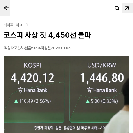
라이프>이코노미
코스피 사상 첫 4,450선 돌파
작성자
조민서
읽음
5150
작성일
2026.01.05