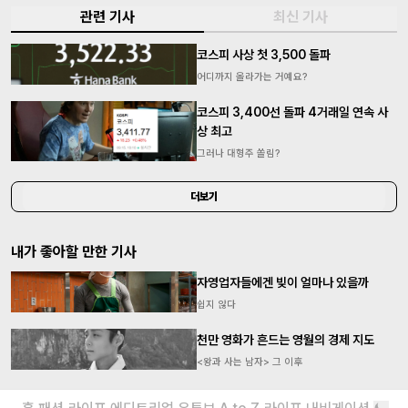
관련 기사
최신 기사
코스피 사상 첫 3,500 돌파
어디까지 올라가는 거예요?
코스피 3,400선 돌파 4거래일 연속 사
상 최고
그러나 대형주 쏠림?
더보기
내가 좋아할 만한 기사
자영업자들에겐 빚이 얼마나 있을까
쉽지 않다
천만 영화가 흔드는 영월의 경제 지도
<왕과 사는 남자> 그 이후
더보기