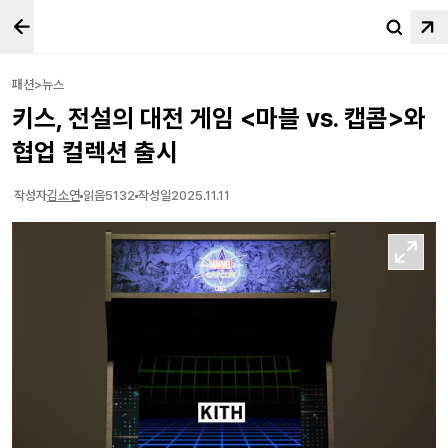
패션>뉴스
키스, 전설의 대전 게임 <마블 vs. 캡콤>와
협업 컬렉션 출시
작성자
김소연
읽음
5132
작성일
2025.11.11