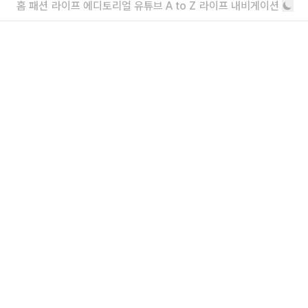
개
홈
패션
라이프
에디토리얼
유튜브
A to Z
라이프 내비게이션
키스 x 살로몬 ‘XT-EVO’까지
키스의 첫 번째 펫 컬렉션 구경하기
와그웨어와 협업한
더보기
내가 좋아할 만한 기사
소녀를 위한 브랜드, 유쇼코바야시 디자이
너 인터뷰
“일상에서 작은 아름다움을 발견하기를”
에디터가 요즘 끌리는 브랜드 6
보자마자 위시리스트행
더보기