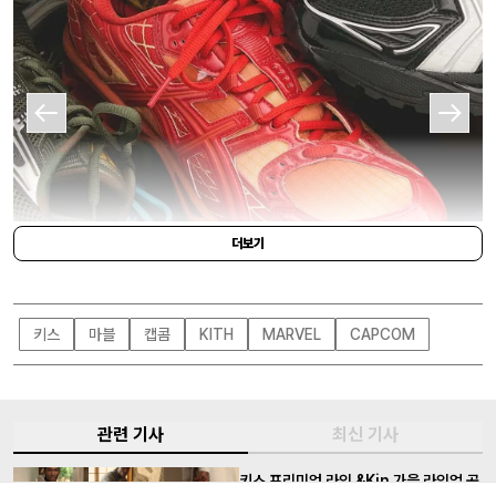
더보기
키스
마블
캡콤
KITH
MARVEL
CAPCOM
RONNIE FIEG
관련 기사
최신 기사
키스 프리미엄 라인 &Kin 가을 라인업 공