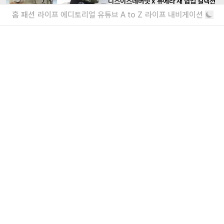
디스이즈네버댓 x 뉴에라 새 협업 컬렉션
발매 정보
홈
패션
라이프
에디토리얼
유튜브
A to Z
라이프 내비게이션
두 브랜드의 에너지가 돋보이는 디자인
디스이즈네버댓 x 그레이트풀 데드 협업
컬렉션 정보
내꺼 찜
더보기
내가 좋아할 만한 기사
소녀를 위한 브랜드, 유쇼코바야시 디자이
너 인터뷰
“일상에서 작은 아름다움을 발견하기를”
에디터가 요즘 끌리는 브랜드 6
보자마자 위시리스트행
더보기