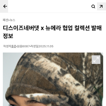
패션>뉴스
디스이즈네버댓 x 뉴에라 협업 컬렉션 발매
정보
작성자
홍준
읽음
6087
작성일
2025.11.05