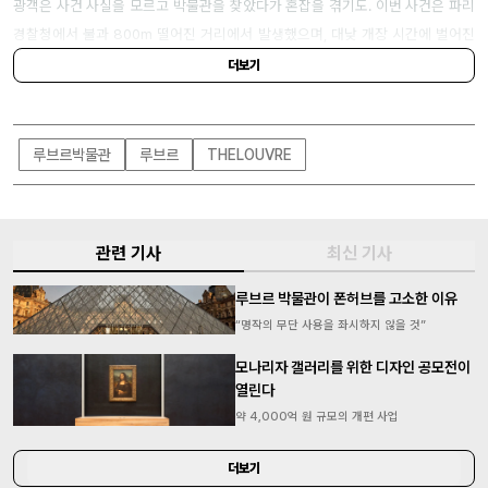
광객은 사건 사실을 모르고 박물관을 찾았다가 혼잡을 겪기도.
이번 사건은 파리
경찰청에서 불과 800m 떨어진 거리에서 발생했으며, 대낮 개장 시간에 벌어진
만큼 루브르의 보안 체계에 대한 비판이 제기되고 있다.
더보기
루브르박물관
루브르
THELOUVRE
관련 기사
최신 기사
루브르 박물관이 폰허브를 고소한 이유
“명작의 무단 사용을 좌시하지 않을 것”
모나리자 갤러리를 위한 디자인 공모전이
열린다
약 4,000억 원 규모의 개편 사업
더보기