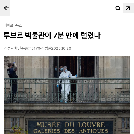
라이프>뉴스
루브르 박물관이 7분 만에 털렸다
작성자
최연주
읽음
5179
작성일
2025.10.20