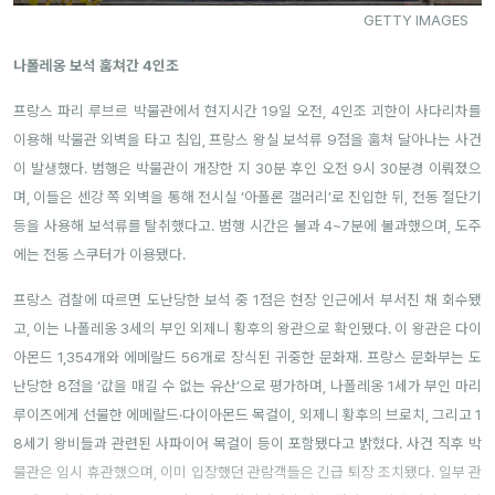
GETTY IMAGES
나폴레옹 보석 훔쳐간 4인조
프랑스 파리 루브르 박물관에서 현지시간 19일 오전, 4인조 괴한이 사다리차를
이용해 박물관 외벽을 타고 침입, 프랑스 왕실 보석류 9점을 훔쳐 달아나는 사건
이 발생했다. 범행은 박물관이 개장한 지 30분 후인 오전 9시 30분경 이뤄졌으
며, 이들은 센강 쪽 외벽을 통해 전시실 ‘아폴론 갤러리’로 진입한 뒤, 전동 절단기
등을 사용해 보석류를 탈취했다고. 범행 시간은 불과 4~7분에 불과했으며, 도주
에는 전동 스쿠터가 이용됐다.
프랑스 검찰에 따르면 도난당한 보석 중 1점은 현장 인근에서 부서진 채 회수됐
고, 이는 나폴레옹 3세의 부인 외제니 황후의 왕관으로 확인됐다. 이 왕관은 다이
아몬드 1,354개와 에메랄드 56개로 장식된 귀중한 문화재. 프랑스 문화부는 도
난당한 8점을 ‘값을 매길 수 없는 유산’으로 평가하며, 나폴레옹 1세가 부인 마리
루이즈에게 선물한 에메랄드·다이아몬드 목걸이, 외제니 황후의 브로치, 그리고 1
8세기 왕비들과 관련된 사파이어 목걸이 등이 포함됐다고 밝혔다. 사건 직후 박
물관은 임시 휴관했으며, 이미 입장했던 관람객들은 긴급 퇴장 조치됐다. 일부 관