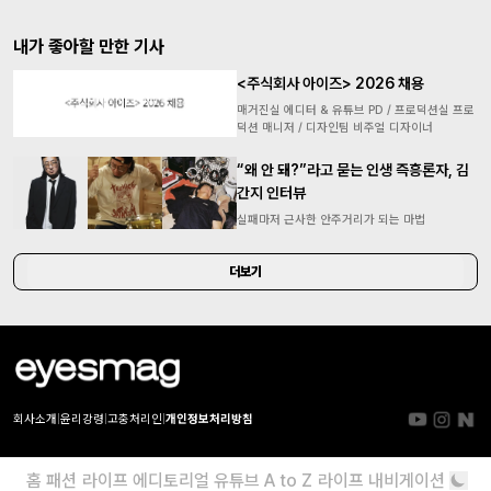
내가 좋아할 만한 기사
<주식회사 아이즈> 2026 채용
매거진실 에디터 & 유튜브 PD / 프로덕션실 프로
덕션 매니저 / 디자인팀 비주얼 디자이너
“왜 안 돼?”라고 묻는 인생 즉흥론자, 김
간지 인터뷰
실패마저 근사한 안주거리가 되는 마법
더보기
회사소개
|
윤리강령
|
고충처리인
|
개인정보처리방침
홈
패션
라이프
에디토리얼
유튜브
A to Z
라이프 내비게이션