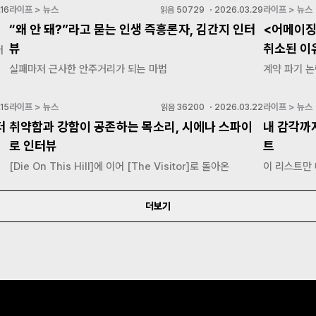
라이프 > 뉴스
라이프 > 뉴스
16
읽음
50729
・
2026.03.29
“왜 안 돼?”라고 묻는 인생 즉흥론자, 김간지 인터
<어메이징
뷰
취소된 이
저
실패마저 근사한 안주거리가 되는 마법
계약 파기 논
라이프 > 뉴스
라이프 > 뉴스
15
읽음
36200
・
2026.03.22
터
취약함과 강함이 공존하는 목소리, 시에나 스파이
내 감각까
로 인터뷰
트
[Die On This Hill]에 이어 [The Visitor]로 돌아온
이 리스트만
더보기