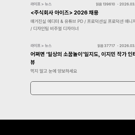
라이프 > 뉴스
읽음
139610
・
2026.03.
<주식회사 아이즈> 2026 채용
매거진실 에디터 & 유튜브 PD / 프로덕션실 프로덕션 매니
/ 디자인팀 비주얼 디자이너
라이프 > 뉴스
읽음
37717
・
2026.03.
어쩌면 ‘일상의 소꿉놀이’일지도, 이지민 작가 인
뷰
먹지 말고 눈에 양보하세요