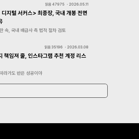
읽음
47975
・
2026.05.11
 디지털 서커스> 최종장, 국내 개봉 전면
유
란 속, 국내 배급사 측 법적 절차 검토
읽음
35196
・
2026.03.08
지 책임져 줄, 인스타그램 추천 계정 리스
 따라가도 반은 성공이야