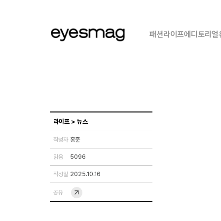
패션
라이프
에디토리얼
라이프
>
뉴스
작성자
홍준
읽음
5096
작성일
2025.10.16
공유