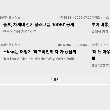
라이프 > 뉴스
라이프 > 뉴스
29
읽음
5383
・
2026.07.22
볼보, 차세대 전기 플래그십 ‘ES90’ 공개
루이 비통,
한국이 가장 저렴하다?
클래식 카에
라이프 > 뉴스
라이프 > 뉴스
10
읽음
5785
・
2026.06.09
스바루는 어떻게 ‘레즈비언의 차’가 됐을까
‘더 뉴 아
보
‘It’s Not a Choice. It’s the Way We’re Built’
6월 12일부
더보기