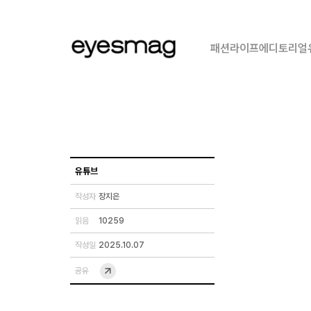
패션
라이프
에디토리얼
유튜브
작성자
장지은
읽음
10259
작성일
2025.10.07
공유