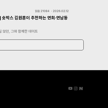
읽음
21084
・
2026.02.12
] 숏박스 김원훈이 추천하는 연희·연남동
 않던, 그와 함께한 데이트