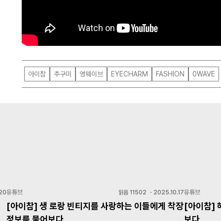
아이참
추구미
영웨이브
EYECHARM
FASHION
0WAVE
유튜브
유튜브
20
읽음
11502
・
2025.10.17
[아이참] 생 로랑 빈티지를 사랑하는 이들에게 착장
[아이참]
정보를 물어보다
보다