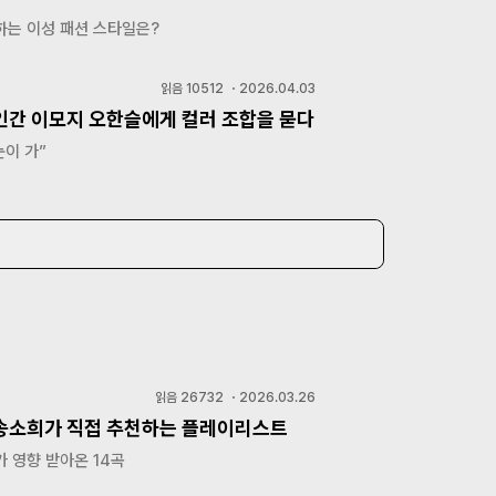
하는 이성 패션 스타일은?
읽음
10512
・
2026.04.03
 인간 이모지 오한슬에게 컬러 조합을 묻다
눈이 가”
읽음
26732
・
2026.03.26
 송소희가 직접 추천하는 플레이리스트
 영향 받아온 14곡