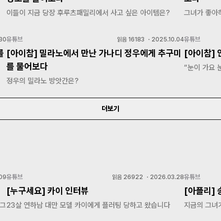
이들이 지금 당장 후루츠패밀리에서 사고 싶은 아이템은?
그녀가 좋아
유튜브
유튜브
30
읽음
16183
・
2025.10.04
를
[아이참] 밀라노에서 만난 가나디 정우에게 추구미
[아이참]
를 물어보다
“눈이 가요 
정우의 밀라노 방앗간은?
더보기
유튜브
유튜브
09
읽음
26922
・
2026.03.28
[누구세요] 카이 인터뷰
[아플리]
 그
23살 연하남 대만 모델 카이에게 플러팅 당하고 왔습니다
지금의 그녀가