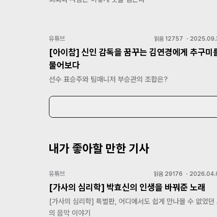
유튜브
읽음
12757
・
2025.09.
[아이참] 신인 감독을 꿈꾸는 김연경에게 추구미
물어보다
선수 표승주와 팀매니저 부승관의 조합은?
내가 좋아할 만한 기사
유튜브
읽음
29176
・
2026.04.
[가사의 심리학] 박효신의 인생을 바꿔준 노래
[가사의 심리학] 특별판, 어디에서도 쉽게 만나볼 수 없었던
의 음악 이야기