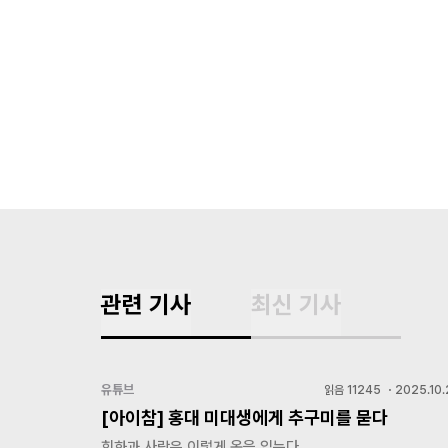
관련 기사
최신 기사
유튜브
읽음
11245
・
2025.10.
[아이참] 홍대 미대생에게 추구미를 묻다
회화과 사람은 이렇게 옷을 입는다