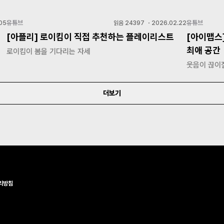
유튜브
유튜브
05
읽음
24397
・
2026.02.22
[아플리] 로이킴이 직접 추천하는 플레이리스트
[아이맵스
최애 공간
로이킴이 봄을 기다리는 자세
웃음이 끊이질
더보기
리방침