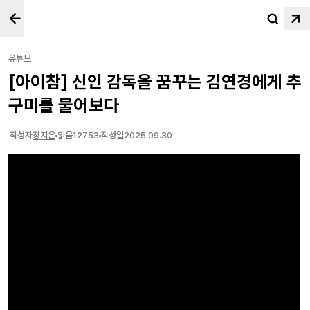
유튜브
[아이참] 신인 감독을 꿈꾸는 김연경에게 추
구미를 물어보다
작성자
장지은
읽음
12753
작성일
2025.09.30