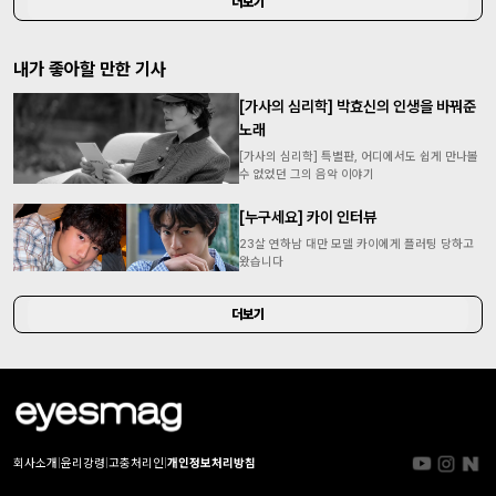
더보기
내가 좋아할 만한 기사
[가사의 심리학] 박효신의 인생을 바꿔준
노래
[가사의 심리학] 특별판, 어디에서도 쉽게 만나볼
수 없었던 그의 음악 이야기
[누구세요] 카이 인터뷰
23살 연하남 대만 모델 카이에게 플러팅 당하고
왔습니다
더보기
회사소개
|
윤리강령
|
고충처리인
|
개인정보처리방침