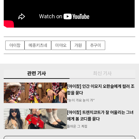
아이참
메종키츠네
미야오
가원
추구미
관련 기사
최신 기사
[아이참] 인간 이모지 오한슬에게 컬러 조
합을 묻다
“눈이 가요 눈이 가”
[아이참] 트렌치코트가 잘 어울리는 그녀
에게 봄 코디를 묻다
돌아온 그 계절