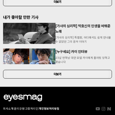
더보기
내가 좋아할 만한 기사
[가사의 심리학] 박효신의 인생을 바꿔준
노래
[가사의 심리학] 특별판, 어디에서도 쉽게 만나볼
수 없었던 그의 음악 이야기
[누구세요] 카이 인터뷰
23살 연하남 대만 모델 카이에게 플러팅 당하고
왔습니다
더보기
회사소개
|
윤리강령
|
고충처리인
|
개인정보처리방침