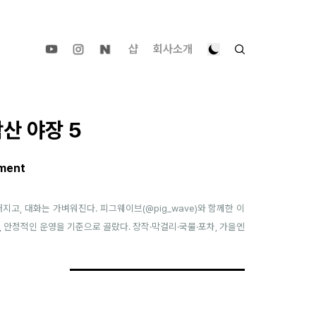
샵
회사소개
산 야장 5
ment
지고, 대화는 가벼워진다. 피그웨이브(
@pig_wave
)와 함께한 이
, 안정적인 운영을 기준으로 골랐다. 장작·막걸리·국물·포차, 가을엔