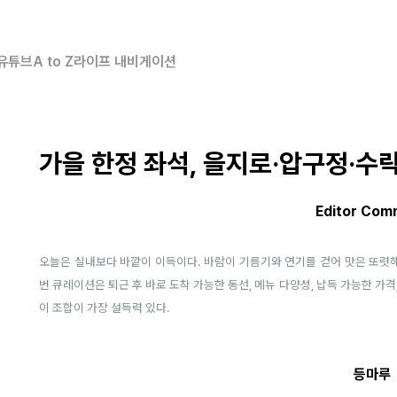
유튜브
A to Z
라이프 내비게이션
가을 한정 좌석, 을지로·압구정·수락
Editor Com
오늘은 실내보다 바깥이 이득이다. 바람이 기름기와 연기를 걷어 맛은 또렷해
번 큐레이션은 퇴근 후 바로 도착 가능한 동선, 메뉴 다양성, 납득 가능한 가격
이 조합이 가장 설득력 있다.
등마루