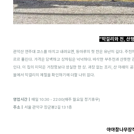
“막걸리와 전, 산행
관악산 연주대 코스를 마치고 내려오면, 등마루의 첫 잔은 유난히 깊다. 주전
르르 풀린다. 가격은 담백하고 상차림은 넉넉하다. 바삭한 부추전과 산뜻한 
인다. 이 집의 미덕은 거창함보다 성실한 한 상. 과장 없는 조리, 산 아래의 
블에서 막걸리의 제철을 확인하기에 더할 나위 없다.
영업시간｜
매일 10:30 - 22:00(매주 월요일 정기휴무)
주소｜
서울 관악구 장군봉2길 13 1층
야야참나무장