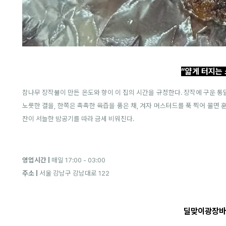
“얇게 터지는 
참나무 장작불이 만든 온도와 향이 이 집의 시간을 규정한다. 장작에 구운 
노릇한 결을, 한쪽은 촉촉한 육즙을 품은 채, 겨자 머스터드를 푹 찍어 물면 
잔이 서늘한 밤공기를 따라 금세 비워진다.
영업시간 |
매일 17:00 - 03:00
주소 |
서울 강남구 강남대로 122
딜맞이광장바