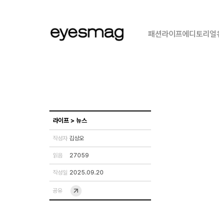
패션
라이프
에디토리얼
라이프
>
뉴스
작성자
김상오
읽음
27059
작성일
2025.09.20
공유