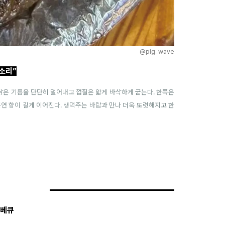
@pig_wave
소리”
통닭은 기름을 단단히 덜어내고 껍질은 얇게 바삭하게 굳는다. 한쪽은
훈연 향이 길게 이어진다. 생맥주는 바람과 만나 더욱 또렷해지고 한
베큐