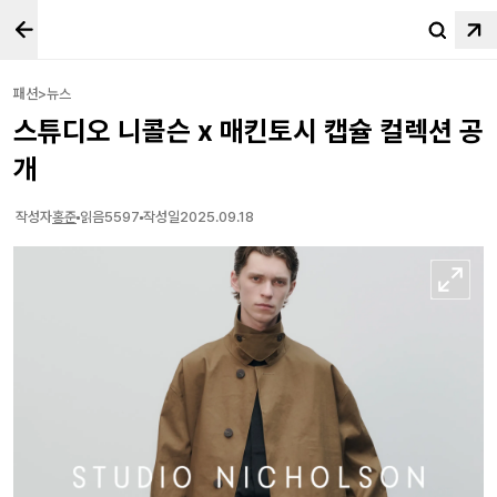
패션>뉴스
스튜디오 니콜슨 x 매킨토시 캡슐 컬렉션 공
개
작성자
홍준
읽음
5597
작성일
2025.09.18