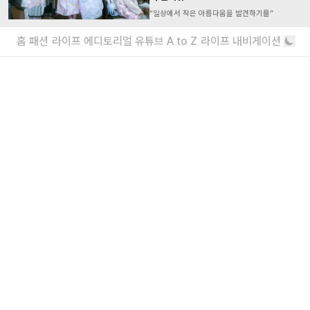
“일상에서 작은 아름다움을 발견하기를”
에디터가 요즘 끌리는 브랜드 6
홈
패션
라이프
에디토리얼
유튜브
A to Z
라이프 내비게이션
보자마자 위시리스트행
더보기
회사소개
|
윤리강령
|
고충처리인
|
개인정보처리방침
eyes inc.
39, Bongeunsa-ro 22-gil, Gangnam-gu, Seoul, Republic of Korea |
070 4232
4565
|
info@eyesmag.com
Business license : 547 88 01942
Internet news service business license :
서울,자
60059 | 2020.09.25
Periodical license :
강남,
가00010 | 2020.10.30
Title : eyesmag
Publisher : Jinpyo Park
News manager & Editorial officer : Youlim Heo