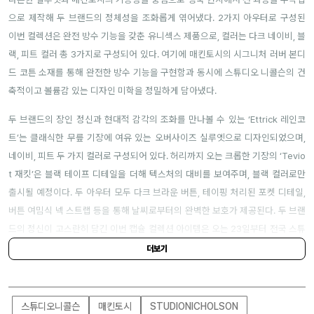
으로 제작해 두 브랜드의 정체성을 조화롭게 엮어냈다. 2가지 아우터로 구성된
이번 컬렉션은 완전 방수 기능을 갖춘 유니섹스 제품으로, 컬러는 다크 네이비, 블
랙, 피트 컬러 총 3가지로 구성되어 있다. 여기에 매킨토시의 시그니처 러버 본디
드 코튼 소재를 통해 완전한 방수 기능을 구현함과 동시에 스튜디오 니콜슨의 건
축적이고 볼륨감 있는 디자인 미학을 정밀하게 담아냈다.
두 브랜드의 장인 정신과 현대적 감각의 조화를 만나볼 수 있는 ‘Ettrick 레인코
트’는 클래식한 무릎 기장에 여유 있는 오버사이즈 실루엣으로 디자인되었으며,
네이비, 피트 두 가지 컬러로 구성되어 있다. 허리까지 오는 크롭한 기장의 ‘Tevio
t 재킷’은 블랙 테이프 디테일을 더해 텍스처의 대비를 보여주며, 블랙 컬러로만
출시될 예정이다. 두 아우터 모두 다크 브라운 버튼, 테이핑 처리된 포켓 디테일,
버튼 여밈식 넥 스트랩 등을 통해 날씨로부터의 완벽한 보호가 제공된다. 두 브랜
드의 정신이 고스란히 담긴 이번 캡슐 컬렉션 아이템은 오는 23일부터 전국 스튜
디오 니콜슨 매장과 SSF샵(
ssfshop.com
)에서 만나볼 수 있다.
더보기
스튜디오니콜슨
매킨토시
STUDIONICHOLSON