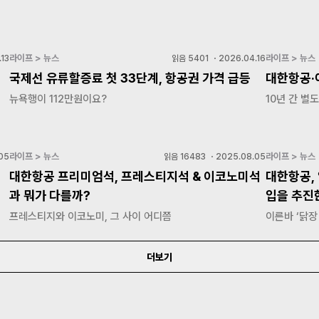
라이프 > 뉴스
라이프 > 뉴스
13
읽음
5401
・
2026.04.16
국제선 유류할증료 첫 33단계, 항공권 가격 급등
대한항공·
뉴욕행이 112만원이요?
10년 간 별
라이프 > 뉴스
라이프 > 뉴스
05
읽음
16483
・
2025.08.05
대한항공 프리미엄석, 프레스티지석 & 이코노미석
대한항공, 
과 뭐가 다를까?
입을 추진
프레스티지와 이코노미, 그 사이 어디쯤
이른바 ‘닭장
더보기