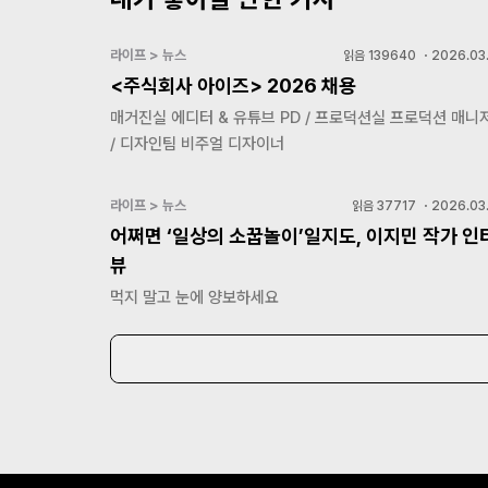
라이프 > 뉴스
읽음
139640
・
2026.03.
<주식회사 아이즈> 2026 채용
매거진실 에디터 & 유튜브 PD / 프로덕션실 프로덕션 매니
/ 디자인팀 비주얼 디자이너
라이프 > 뉴스
읽음
37717
・
2026.03.
어쩌면 ‘일상의 소꿉놀이’일지도, 이지민 작가 인
뷰
먹지 말고 눈에 양보하세요