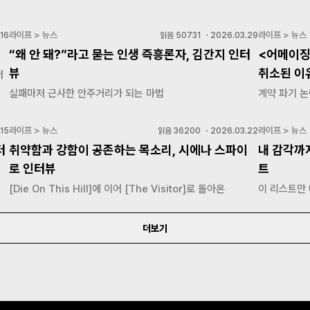
라이프 > 뉴스
라이프 > 뉴스
16
읽음
50731
・
2026.03.29
“왜 안 돼?”라고 묻는 인생 즉흥론자, 김간지 인터
<어메이징
뷰
취소된 이
저
실패마저 근사한 안주거리가 되는 마법
계약 파기 논
라이프 > 뉴스
라이프 > 뉴스
15
읽음
36200
・
2026.03.22
터
취약함과 강함이 공존하는 목소리, 시에나 스파이
내 감각까
로 인터뷰
트
[Die On This Hill]에 이어 [The Visitor]로 돌아온
이 리스트만
더보기