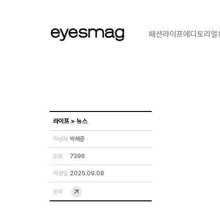
패션
라이프
에디토리얼
라이프
>
뉴스
작성자
박제준
읽음
7396
작성일
2025.09.08
공유