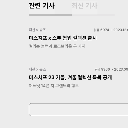
관련 기사
최신 기사
패션 > 슈즈
읽음
6974
・
2023.12.
미스치프 x 스부 협업 컬렉션 출시
컬러는 블랙과 로즈브라운 두 가지
패션 > 뉴스
읽음
9366
・
2023.09
미스치프 23 가을, 겨울 컬렉션 룩북 공개
어느덧 14년 차 브랜드의 행보