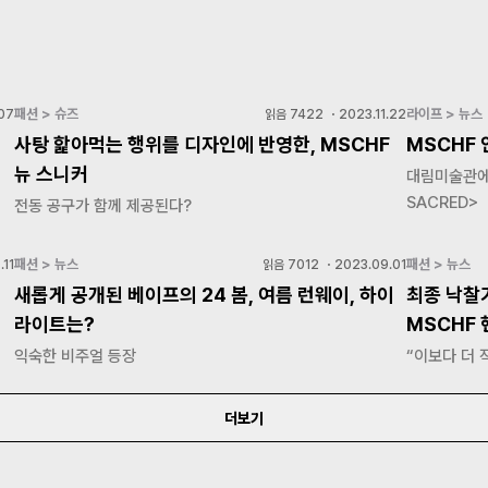
패션 > 슈즈
라이프 > 뉴스
07
읽음
7422
・
2023.11.22
사탕 핥아먹는 행위를 디자인에 반영한, MSCHF
MSCHF
뉴 스니커
대림미술관에서
SACRED>
전동 공구가 함께 제공된다?
패션 > 뉴스
패션 > 뉴스
.11
읽음
7012
・
2023.09.01
새롭게 공개된 베이프의 24 봄, 여름 런웨이, 하이
최종 낙찰가
라이트는?
MSCHF
익숙한 비주얼 등장
“이보다 더 
더보기