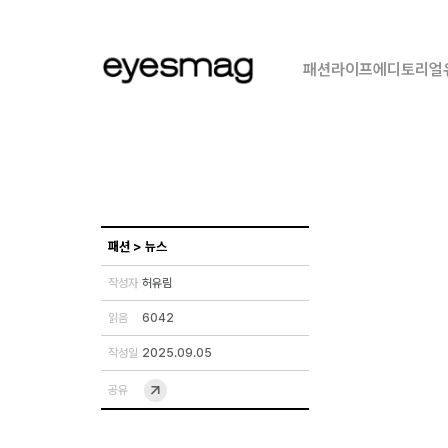
패션
라이프
에디토리얼
패션
>
뉴스
작성자
허유림
읽음
6042
작성일
2025.09.05
공유