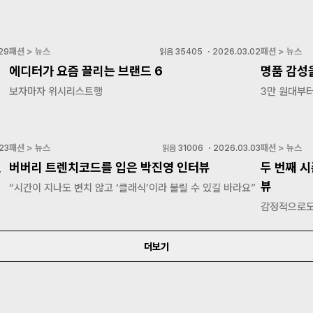
패션 > 뉴스
패션 > 뉴스
29
읽음
35405
・
2026.03.02
에디터가 요즘 끌리는 브랜드 6
명품 감성을
보자마자 위시리스트행
3만 원대부터
패션 > 뉴스
패션 > 뉴스
23
읽음
31006
・
2026.03.03
,
버버리 트렌치코드를 입은 박진영 인터뷰
두 번째 시
뷰
“시간이 지나도 변치 않고 ‘클래식’이라 불릴 수 있길 바라요”
감정적으로도
더보기