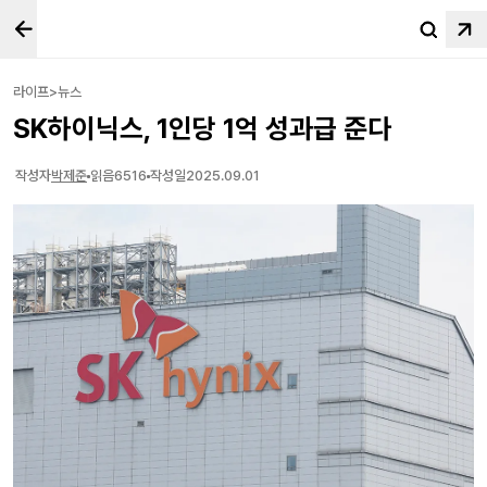
라이프>뉴스
SK하이닉스, 1인당 1억 성과급 준다
작성자
박제준
읽음
6516
작성일
2025.09.01