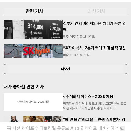
관련 기사
최신 기사
정부가 연 레버리지의 문, 개미가 누른 2
배
질주 이후 잡은 브레이크
SK하이닉스, 2분기 역대 최대 실적 경신
매출 100조 원 달성
더보기
내가 좋아할 만한 기사
<주식회사 아이즈> 2026 채용
매거진실 에디터 & 유튜브 PD / 프로덕션실 프로
덕션 매니저 / 디자인팀 비주얼 디자이너
“왜 안 돼?”라고 묻는 인생 즉흥론자, 김
간지 인터뷰
홈
패션
라이프
에디토리얼
유튜브
A to Z
라이프 내비게이션