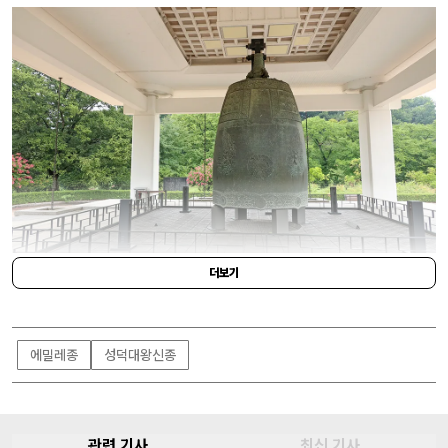
더보기
YONHAP NEWS
에밀레종
성덕대왕신종
관련 기사
최신 기사