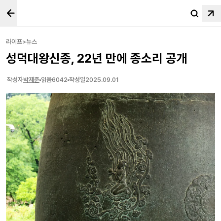
라이프>뉴스
성덕대왕신종, 22년 만에 종소리 공개
작성자
박제준
읽음
6042
작성일
2025.09.01