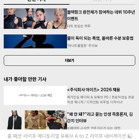
블랙핑크 완전체가 참여하는 데뷔 10주년
이벤트
더욱 뜻깊은 하루
물이 독이 되는 폭염, 올바른 수분 보충법
‘저나트륨혈증’ 주의보
더보기
내가 좋아할 만한 기사
<주식회사 아이즈> 2026 채용
매거진실 에디터 & 유튜브 PD / 프로덕션실 프로
덕션 매니저 / 디자인팀 비주얼 디자이너
“왜 안 돼?”라고 묻는 인생 즉흥론자, 김
간지 인터뷰
실패마저 근사한 안주거리가 되는 마법
홈
패션
라이프
에디토리얼
유튜브
A to Z
라이프 내비게이션